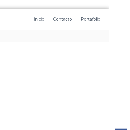
Inicio
Contacto
Portafolio